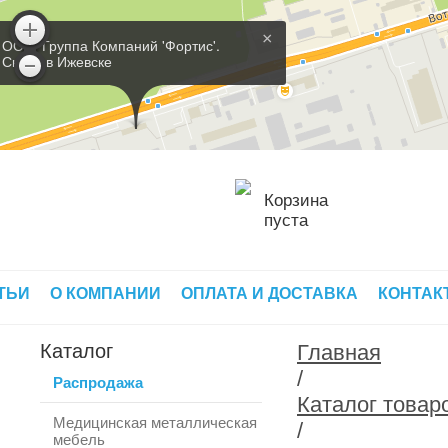
×
ООО 'Группа Компаний 'Фортис'.
Склад в Ижевске
Корзина
пуста
ТЬИ
О КОМПАНИИ
ОПЛАТА И ДОСТАВКА
КОНТАК
Каталог
Главная
/
Распродажа
Каталог товар
Медицинская металлическая
/
мебель