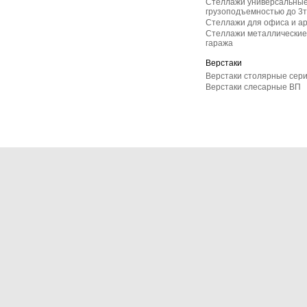
Стеллажи универсальные
грузоподъемностью до 3т
Стеллажи для офиса и а
Стеллажи металлические 
гаража
Верстаки
Верстаки столярные сер
Верстаки слесарные ВП