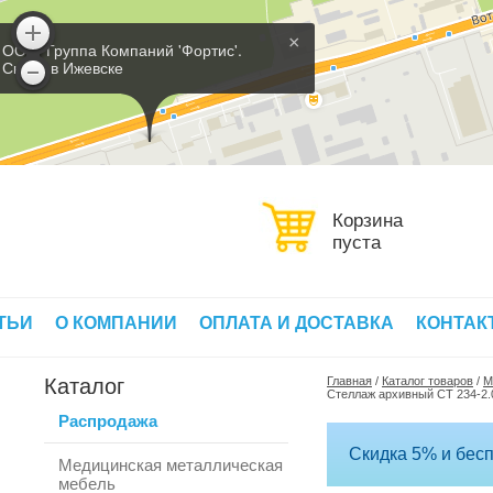
×
ООО 'Группа Компаний 'Фортис'.
Склад в Ижевске
Корзина
пуста
ТЬИ
О КОМПАНИИ
ОПЛАТА И ДОСТАВКА
КОНТАК
Каталог
Главная
/
Каталог товаров
/
М
Стеллаж архивный СТ 234-2.
Распродажа
Скидка 5% и бесп
Медицинская металлическая
мебель