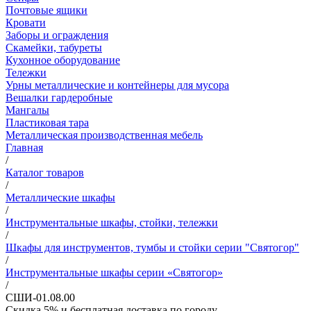
Почтовые ящики
Кровати
Заборы и ограждения
Скамейки, табуреты
Кухонное оборудование
Тележки
Урны металлические и контейнеры для мусора
Вешалки гардеробные
Мангалы
Пластиковая тара
Металлическая производственная мебель
Главная
/
Каталог товаров
/
Металлические шкафы
/
Инструментальные шкафы, стойки, тележки
/
Шкафы для инструментов, тумбы и стойки серии "Святогор"
/
Инструментальные шкафы серии «Святогор»
/
СШИ-01.08.00
Скидка 5% и бесплатная доставка по городу