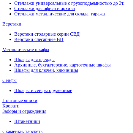
Стеллажи универсальные с грузоподъемностью до 3т.
Стеллажи для офиса и архива
Стеллажи металлические для склада, гаража
Верстаки
Верстаки столярные серии СВД +
Верстаки слесарные ВП
Металлические шкафы
Шкафы для одежды
Архивные, бухгалтерские, картотечные шкафы
Шкафы для ключей, ключницы
Сейфы
Шкафы и сейфы оружейные
Почтовые ящики
Кровати
Заборы и ограждения
Штакетники
Скамейки, табуреты