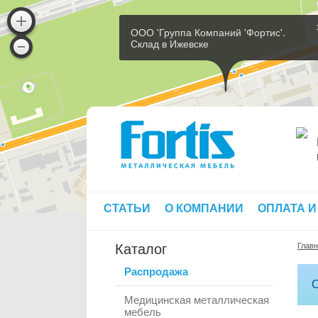
ООО 'Группа Компаний 'Фортис'.
Склад в Ижевске
СТАТЬИ
О КОМПАНИИ
ОПЛАТА И
Каталог
Глав
Распродажа
С
Медицинская металлическая
мебель