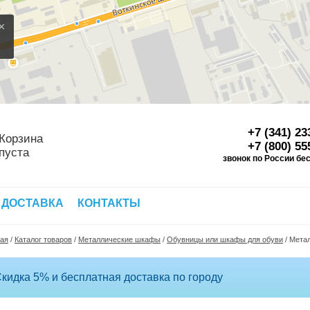
×
+7 (341) 23
Корзина
+7 (800) 55
пуста
звонок по России бе
Д
 ДОСТАВКА
КОНТАКТЫ
ная
/
Каталог товаров
/
Металлические шкафы
/
Обувницы или шкафы для обуви
/
Метал
кидка 5% и бесплатная доставка по городу