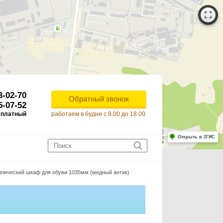
3-02-70
Обратный звонок
5-07-52
сплатный
работаем в будни с 9.00 до 18.00
Работает на API 2ГИС
Лицензионное соглашение
Открыть в 2ГИС
ля корректной работы Raster JS API нужен ключ. Помощь: api@2gis.ru
лический шкаф для обуви 1035мм (медный антик)