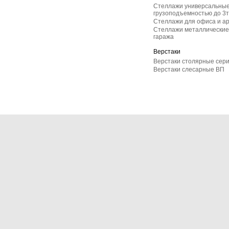
Стеллажи универсальные
грузоподъемностью до 3т
Стеллажи для офиса и а
Стеллажи металлические 
гаража
Верстаки
Верстаки столярные сер
Верстаки слесарные ВП