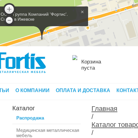
×
ООО 'Группа Компаний 'Фортис'.
Склад в Ижевске
Корзина
пуста
ТЬИ
О КОМПАНИИ
ОПЛАТА И ДОСТАВКА
КОНТАК
Каталог
Главная
/
Распродажа
Каталог товар
Медицинская металлическая
/
мебель