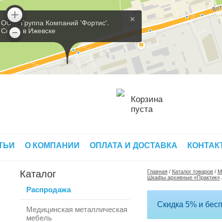
×
ООО 'Группа Компаний 'Фортис'.
Склад в Ижевске
Корзина
пуста
ТЬИ
О КОМПАНИИ
ОПЛАТА И ДОСТАВКА
КОНТАК
Каталог
Главная
/
Каталог товаров
/
М
Шкафы архивные «Практик»
Распродажа
Скидка 5% и бесп
Медицинская металлическая
мебель