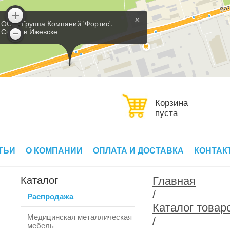
×
ООО 'Группа Компаний 'Фортис'.
Склад в Ижевске
Корзина
пуста
ТЬИ
О КОМПАНИИ
ОПЛАТА И ДОСТАВКА
КОНТАК
Каталог
Главная
/
Распродажа
Каталог товар
Медицинская металлическая
/
мебель