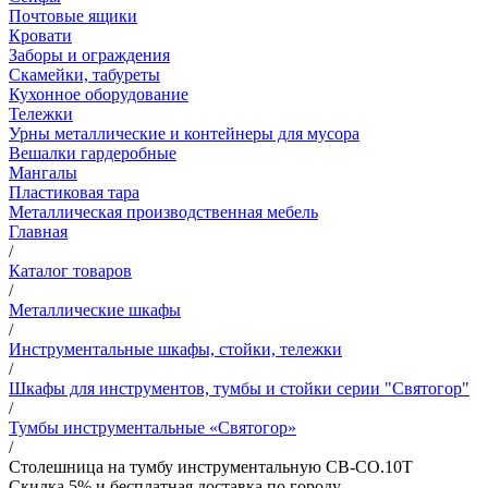
Почтовые ящики
Кровати
Заборы и ограждения
Скамейки, табуреты
Кухонное оборудование
Тележки
Урны металлические и контейнеры для мусора
Вешалки гардеробные
Мангалы
Пластиковая тара
Металлическая производственная мебель
Главная
/
Каталог товаров
/
Металлические шкафы
/
Инструментальные шкафы, стойки, тележки
/
Шкафы для инструментов, тумбы и стойки серии "Святогор"
/
Тумбы инструментальные «Святогор»
/
Столешница на тумбу инструментальную СВ-СО.10Т
Скидка 5% и бесплатная доставка по городу