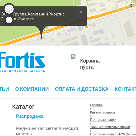
×
ООО 'Группа Компаний 'Фортис'.
Склад в Ижевске
Корзина
пуста
ТЬИ
О КОМПАНИИ
ОПЛАТА И ДОСТАВКА
КОНТАК
Каталог
Главная
/
Каталог товаров
Распродажа
/
Почтовые ящики
/
Уличные почтовые ящики
Медицинская металлическая
/
мебель
Почтовый ящик ВН-20 (белы