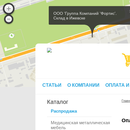
ООО 'Группа Компаний 'Фортис'.
Склад в Ижевске
СТАТЬИ
О КОМПАНИИ
ОПЛАТА И
Каталог
Глав
Распродажа
Оп
Медицинская металлическая
мебель