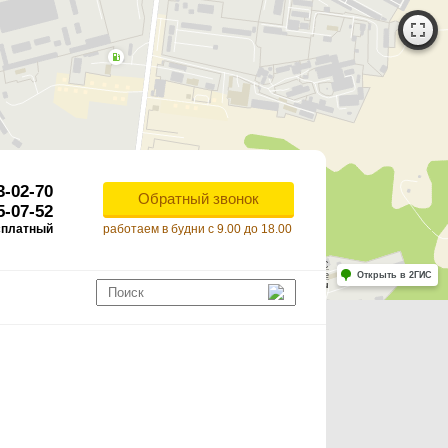
3-02-70
Обратный звонок
5-07-52
сплатный
работаем в будни с 9.00 до 18.00
Работает на API 2ГИС
Лицензионное соглашение
Открыть в 2ГИС
ля корректной работы Raster JS API нужен ключ. Помощь: api@2gis.ru