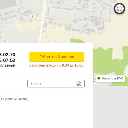
3-02-70
Обратный звонок
5-07-52
сплатный
работаем в будни с 9.00 до 18.00
Работает на API 2ГИС
Лицензионное соглашение
Открыть в 2ГИС
ля корректной работы Raster JS API нужен ключ. Помощь: api@2gis.ru
12 (зеленый антик)