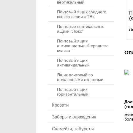
вертикальный
Почтовый ящик среднего
П
класса серии «ПЯ»
(
Почтовые вертикальные
П
ящики "Люкс"
Почтовый ящик
антивандальный среднего
класса
Оп
Почтовый ящик
антивандальный
Ящик почтовый со
стеклянными окошками
Почтовый ящик
горизонтальный
Дос
Кровати
(то
мене
Заборы и ограждения
боле
Скамейки, табуреты