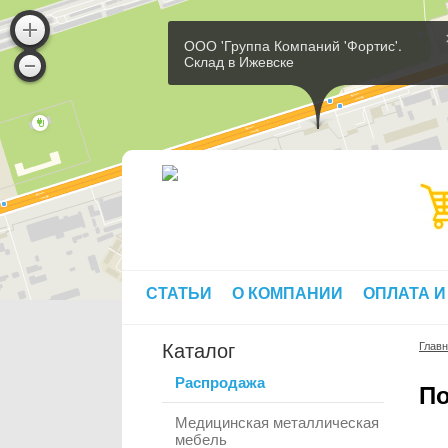
ООО 'Группа Компаний 'Фортис'.
Склад в Ижевске
СТАТЬИ
О КОМПАНИИ
ОПЛАТА И
Каталог
Глав
Распродажа
По
Медицинская металлическая
мебель