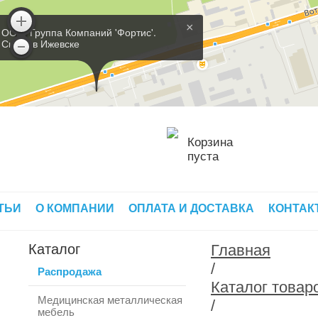
×
ООО 'Группа Компаний 'Фортис'.
Склад в Ижевске
Корзина
пуста
ТЬИ
О КОМПАНИИ
ОПЛАТА И ДОСТАВКА
КОНТАК
Каталог
Главная
/
Распродажа
Каталог товар
Медицинская металлическая
/
мебель