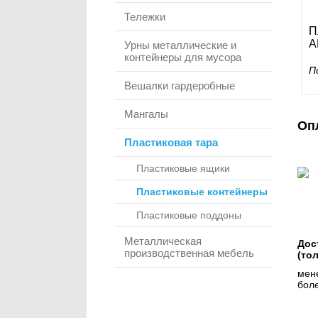
Тележки
П
A
Урны металлические и
контейнеры для мусора
П
Вешалки гардеробные
Мангалы
Оп
Пластиковая тара
Пластиковые ящики
Пластиковые контейнеры
Пластиковые поддоны
Металлическая
Дос
производственная мебель
(то
мене
боле