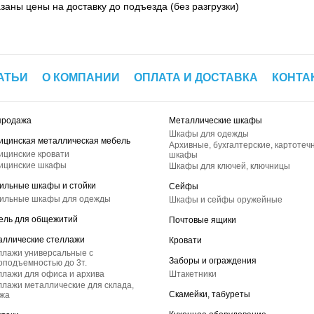
азаны цены на доставку до подъезда (без разгрузки)
АТЬИ
О КОМПАНИИ
ОПЛАТА И ДОСТАВКА
КОНТА
продажа
Металлические шкафы
Шкафы для одежды
ицинская металлическая мебель
Архивные, бухгалтерские, картотеч
ицинские кровати
шкафы
ицинские шкафы
Шкафы для ключей, ключницы
ильные шкафы и стойки
Сейфы
ильные шкафы для одежды
Шкафы и сейфы оружейные
ель для общежитий
Почтовые ящики
аллические стеллажи
Кровати
ллажи универсальные с
Заборы и ограждения
оподъемностью до 3т.
лажи для офиса и архива
Штакетники
лажи металлические для склада,
Скамейки, табуреты
ажа