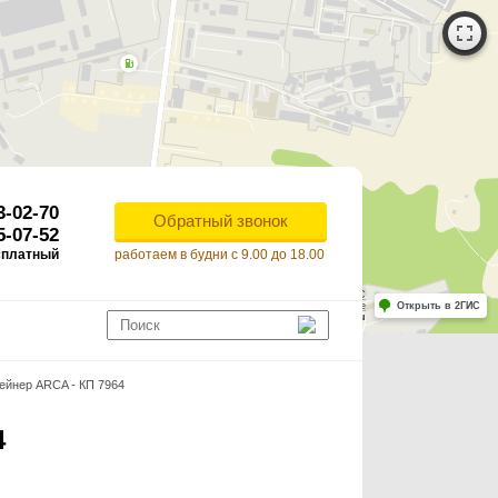
3-02-70
Обратный звонок
5-07-52
сплатный
работаем в будни с 9.00 до 18.00
Работает на API 2ГИС
Лицензионное соглашение
Открыть в 2ГИС
ля корректной работы Raster JS API нужен ключ. Помощь: api@2gis.ru
ейнер ARCA - КП 7964
4