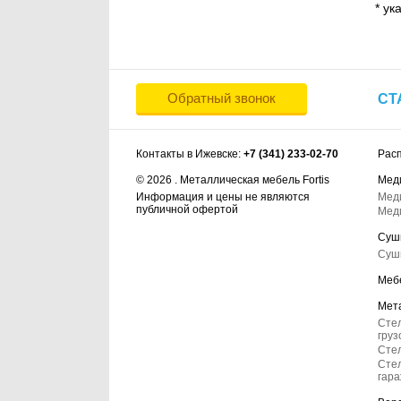
* ук
Обратный звонок
СТ
Контакты в Ижевске:
+7 (341) 233-02-70
Рас
© 2026 . Металлическая мебель Fortis
Мед
Информация и цены не являются
Мед
публичной офертой
Мед
Суш
Суш
Меб
Мет
Сте
груз
Стел
Стел
гар