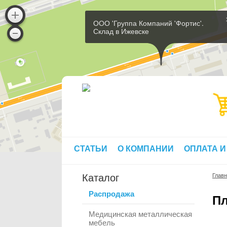
ООО 'Группа Компаний 'Фортис'.
Склад в Ижевске
СТАТЬИ
О КОМПАНИИ
ОПЛАТА И
Каталог
Глав
Распродажа
Пл
Медицинская металлическая
мебель