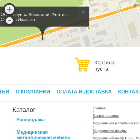
×
ООО 'Группа Компаний 'Фортис'.
Склад в Ижевске
Корзина
пуста
ТЬИ
О КОМПАНИИ
ОПЛАТА И ДОСТАВКА
КОНТАК
Каталог
Главная
/
Каталог товаров
Распродажа
/
Медицинская металлическая
/
Медицинские шкафы
Медицинская
/
металлическая мебель
Медицинский шкаф HILFE MD