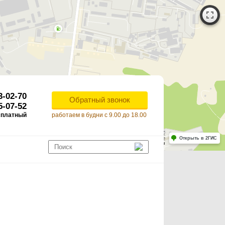
3-02-70
Обратный звонок
5-07-52
сплатный
работаем в будни с 9.00 до 18.00
Работает на API 2ГИС
Лицензионное соглашение
Открыть в 2ГИС
ля корректной работы Raster JS API нужен ключ. Помощь: api@2gis.ru