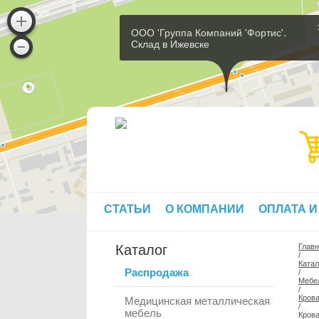
ООО 'Группа Компаний 'Фортис'.
Склад в Ижевске
СТАТЬИ
О КОМПАНИИ
ОПЛАТА И
Каталог
Глав
/
Катал
Распродажа
/
Мебе
/
Кров
Медицинская металлическая
/
мебель
Крова