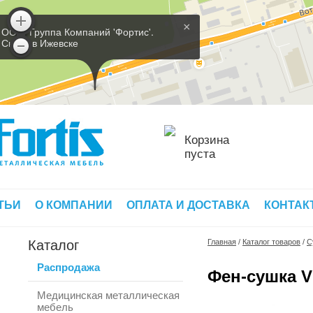
×
ООО 'Группа Компаний 'Фортис'.
Склад в Ижевске
Корзина
пуста
ТЬИ
О КОМПАНИИ
ОПЛАТА И ДОСТАВКА
КОНТАК
Каталог
Главная
/
Каталог товаров
/
С
Распродажа
Фен-сушка Vi
Медицинская металлическая
мебель