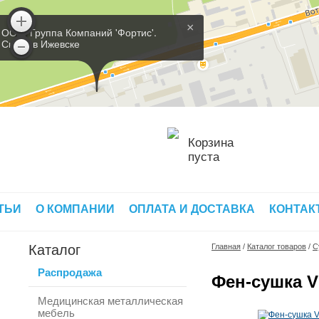
×
ООО 'Группа Компаний 'Фортис'.
Склад в Ижевске
Корзина
пуста
ТЬИ
О КОМПАНИИ
ОПЛАТА И ДОСТАВКА
КОНТАК
Каталог
Главная
/
Каталог товаров
/
С
Распродажа
Фен-сушка V
Медицинская металлическая
мебель