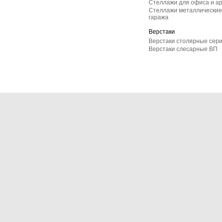
Стеллажи для офиса и а
Стеллажи металлические 
гаража
Верстаки
Верстаки столярные сер
Верстаки слесарные ВП