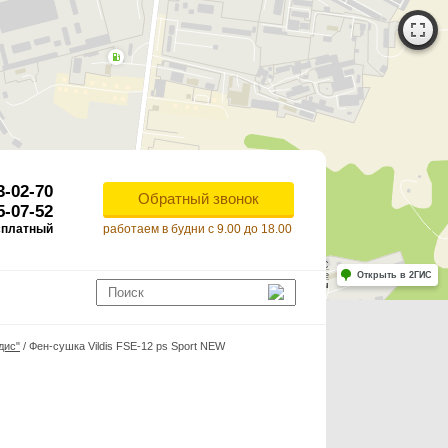
3-02-70
Обратный звонок
5-07-52
сплатный
работаем в будни с 9.00 до 18.00
Работает на API 2ГИС
Лицензионное соглашение
Открыть в 2ГИС
ля корректной работы Raster JS API нужен ключ. Помощь: api@2gis.ru
дис"
/
Фен-сушка Vildis FSE-12 ps Sport NEW