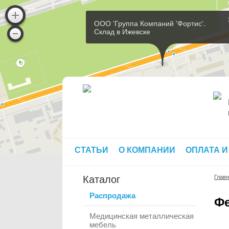
ООО 'Группа Компаний 'Фортис'.
Склад в Ижевске
СТАТЬИ
О КОМПАНИИ
ОПЛАТА И
Каталог
Глав
Распродажа
Фе
Медицинская металлическая
мебель