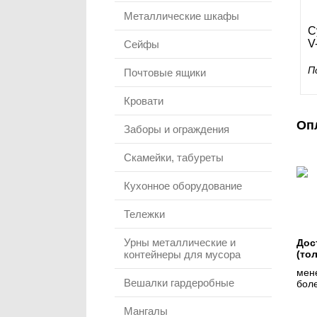
Металлические шкафы
С
V
Сейфы
П
Почтовые ящики
Кровати
Оп
Заборы и ограждения
Скамейки, табуреты
Кухонное оборудование
Тележки
Урны металлические и
Дос
контейнеры для мусора
(то
мене
Вешалки гардеробные
боле
Мангалы