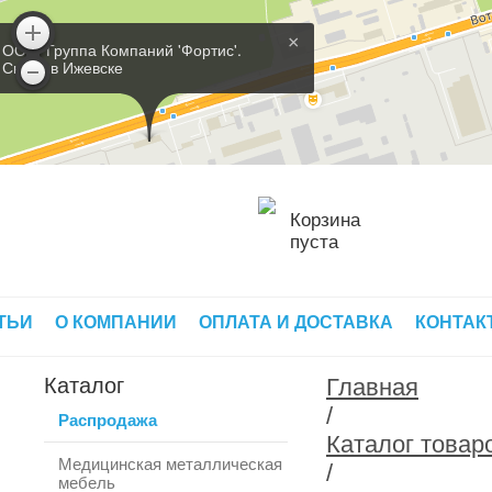
×
ООО 'Группа Компаний 'Фортис'.
Склад в Ижевске
Корзина
пуста
ТЬИ
О КОМПАНИИ
ОПЛАТА И ДОСТАВКА
КОНТАК
Каталог
Главная
/
Распродажа
Каталог товар
Медицинская металлическая
/
мебель