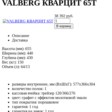
VALBERG КВАРЦИТ 65Т
38 392
руб.
Описание
Доставка
Высота (мм):
655
Ширина (мм):
440
Глубина (мм):
430
Вес (кг):
150
Объем (л):
64/13
размеры внутренние, мм (ВхШхГ): 577x366x304
количество полок: 1
кассовая ячейка: трейзер 120/366/276
цвет: графит с эффектом молотковой эмали
тип покрытия: порошковое
гарантия: 1 год
гарантия на замок: 1 год