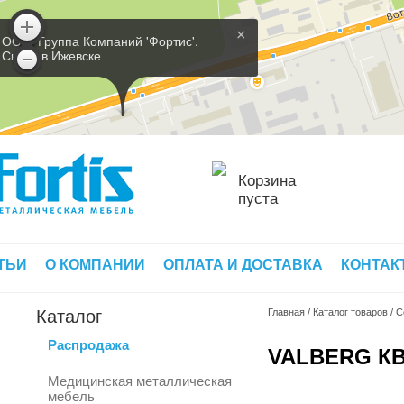
×
ООО 'Группа Компаний 'Фортис'.
Склад в Ижевске
Корзина
пуста
ТЬИ
О КОМПАНИИ
ОПЛАТА И ДОСТАВКА
КОНТАК
Каталог
Главная
/
Каталог товаров
/
С
Распродажа
VALBERG КВ
Медицинская металлическая
мебель