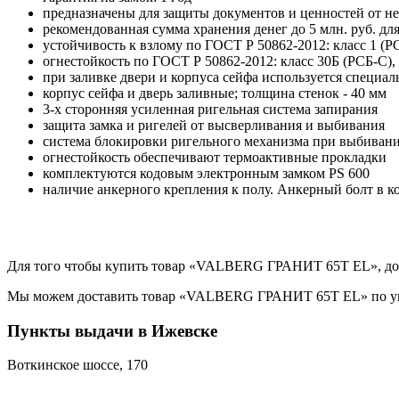
предназначены для защиты документов и ценностей от н
рекомендованная сумма хранения денег до 5 млн. руб. для
устойчивость к взлому по ГОСТ Р 50862-2012: класс 1 (РС
огнестойкость по ГОСТ Р 50862-2012: класс 30Б (РСБ-С),
при заливке двери и корпуса сейфа используется специа
корпус сейфа и дверь заливные; толщина стенок - 40 мм
3-х сторонняя усиленная ригельная система запирания
защита замка и ригелей от высверливания и выбивания
система блокировки ригельного механизма при выбивани
огнестойкость обеспечивают термоактивные прокладки
комплектуются кодовым электронным замком PS 600
наличие анкерного крепления к полу. Анкерный болт в к
Для того чтобы купить товар «VALBERG ГРАНИТ 65Т EL», добав
Мы можем доставить товар «VALBERG ГРАНИТ 65Т EL» по указа
Пункты выдачи в Ижевске
Воткинское шоссе, 170