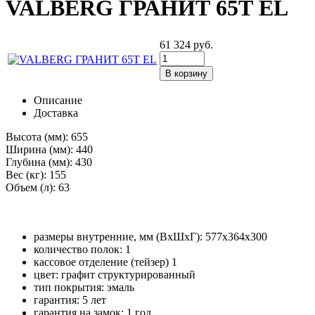
VALBERG ГРАНИТ 65Т EL
61 324
руб.
Описание
Доставка
Высота (мм):
655
Ширина (мм):
440
Глубина (мм):
430
Вес (кг):
155
Объем (л):
63
размеры внутренние, мм (ВхШхГ): 577x364x300
количество полок: 1
кассовое отделение (тейзер) 1
цвет: графит структурированный
тип покрытия: эмаль
гарантия: 5 лет
гарантия на замок: 1 год