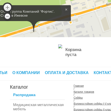
×
ООО 'Группа Компаний 'Фортис'.
Склад в Ижевске
Корзина
пуста
ТЬИ
О КОМПАНИИ
ОПЛАТА И ДОСТАВКА
КОНТАК
Каталог
Главная
/
Каталог товаров
Распродажа
/
Сейфы
/
Взломостойкие сейфы I-V кл
Медицинская металлическая
/
мебель
Взломостойкие сейфы II кла