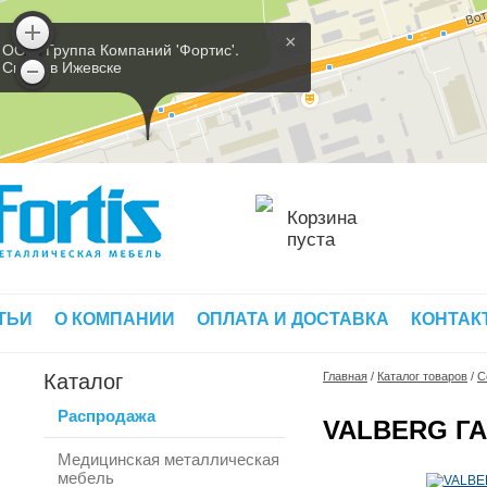
×
ООО 'Группа Компаний 'Фортис'.
Склад в Ижевске
Корзина
пуста
ТЬИ
О КОМПАНИИ
ОПЛАТА И ДОСТАВКА
КОНТАК
Каталог
Главная
/
Каталог товаров
/
С
Распродажа
VALBERG ГА
Медицинская металлическая
мебель