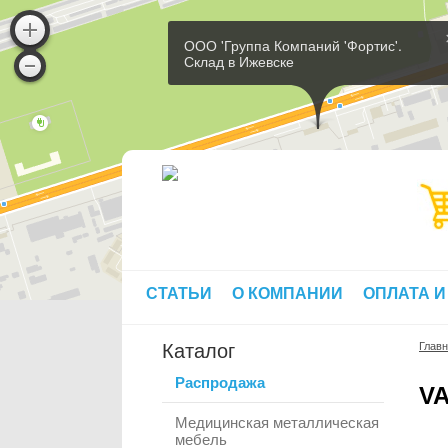
ООО 'Группа Компаний 'Фортис'.
Склад в Ижевске
СТАТЬИ
О КОМПАНИИ
ОПЛАТА И
Каталог
Глав
Распродажа
V
Медицинская металлическая
мебель