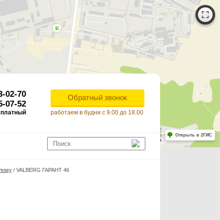
3-02-70
Обратный звонок
5-07-52
сплатный
работаем в будни с 9.00 до 18.00
Работает на API 2ГИС
Лицензионное соглашение
Открыть в 2ГИС
ля корректной работы Raster JS API нужен ключ. Помощь: api@2gis.ru
злому
/
VALBERG ГАРАНТ 46