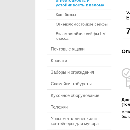
огнестойкость и
устойчивость к взлому
V
Кэш-боксы
E
Огневзломостойкие сейфы
Взломостойкие сейфы I-V
класса
Почтовые ящики
Оп
Кровати
Заборы и ограждения
Скамейки, табуреты
Кухонное оборудование
Дос
(то
Тележки
мене
боле
Урны металлические и
контейнеры для мусора