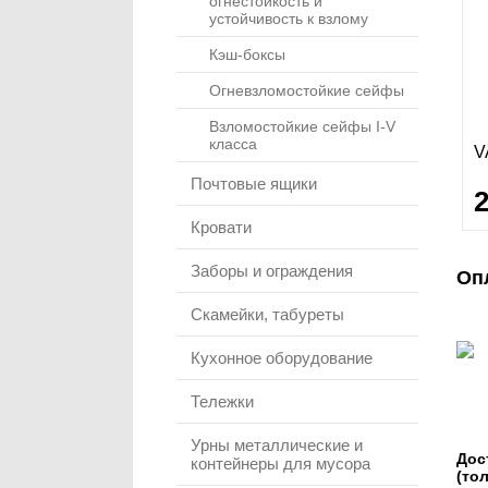
огнестойкость и
устойчивость к взлому
Кэш-боксы
Огневзломостойкие сейфы
Взломостойкие сейфы I-V
класса
V
Почтовые ящики
Кровати
Заборы и ограждения
Оп
Скамейки, табуреты
Кухонное оборудование
Тележки
Урны металлические и
Дос
контейнеры для мусора
(то