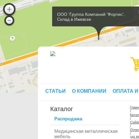
ООО 'Группа Компаний 'Фортис'.
Склад в Ижевске
СТАТЬИ
О КОМПАНИИ
ОПЛАТА И
Каталог
Глав
/
Катал
Распродажа
/
Сей
/
Огне
Медицинская металлическая
/
мебель
VALB