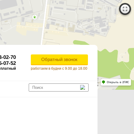
3-02-70
Обратный звонок
5-07-52
сплатный
работаем в будни с 9.00 до 18.00
Работает на API 2ГИС
Лицензионное соглашение
Открыть в 2ГИС
ля корректной работы Raster JS API нужен ключ. Помощь: api@2gis.ru