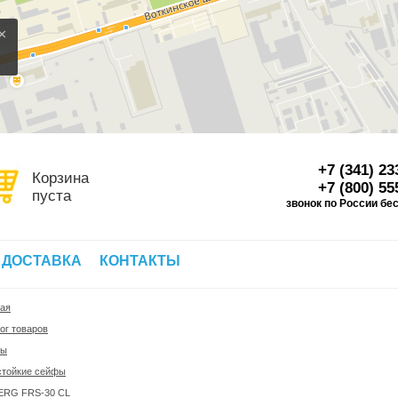
×
+7 (341) 23
Корзина
+7 (800) 55
пуста
звонок по России бе
Д
 ДОСТАВКА
КОНТАКТЫ
ная
ог товаров
фы
стойкие сейфы
ERG FRS-30 CL