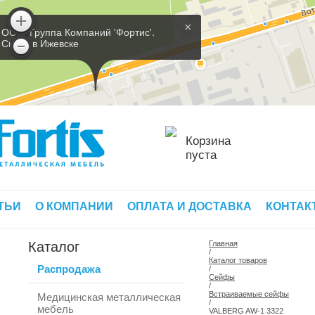
×
ООО 'Группа Компаний 'Фортис'.
Склад в Ижевске
Корзина
пуста
ТЬИ
О КОМПАНИИ
ОПЛАТА И ДОСТАВКА
КОНТАК
Каталог
Главная
/
Каталог товаров
Распродажа
/
Сейфы
/
Встраиваемые сейфы
Медицинская металлическая
/
мебель
VALBERG AW-1 3322