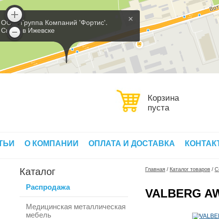
×
ООО 'Группа Компаний 'Фортис'.
Склад в Ижевске
Корзина
пуста
ТЬИ
О КОМПАНИИ
ОПЛАТА И ДОСТАВКА
КОНТАК
Каталог
Главная
/
Каталог товаров
/
С
Распродажа
VALBERG AW
Медицинская металлическая
мебель