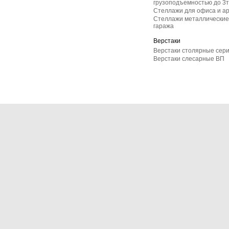
грузоподъемностью до 3т
Стеллажи для офиса и а
Стеллажи металлические 
гаража
Верстаки
Верстаки столярные сер
Верстаки слесарные ВП