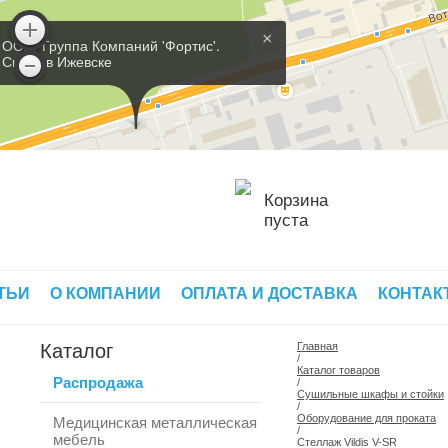
×
ООО 'Группа Компаний 'Фортис'.
Склад в Ижевске
Корзина
пуста
ТЬИ
О КОМПАНИИ
ОПЛАТА И ДОСТАВКА
КОНТАК
Каталог
Главная
/
Каталог товаров
Распродажа
/
Сушильные шкафы и стойки
/
Оборудование для проката
Медицинская металлическая
/
мебель
Стеллаж Vildis V-SR