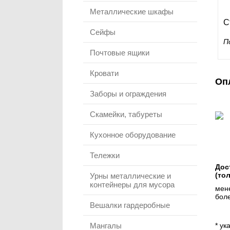
Металлические шкафы
С
Сейфы
П
Почтовые ящики
Кровати
Оп
Заборы и ограждения
Скамейки, табуреты
Кухонное оборудование
Тележки
Дос
(то
Урны металлические и
контейнеры для мусора
мене
боле
Вешалки гардеробные
Мангалы
* ук