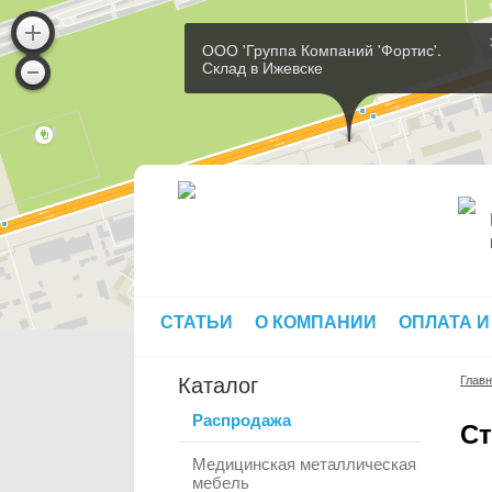
ООО 'Группа Компаний 'Фортис'.
Склад в Ижевске
СТАТЬИ
О КОМПАНИИ
ОПЛАТА И
Каталог
Глав
Распродажа
Ст
Медицинская металлическая
мебель