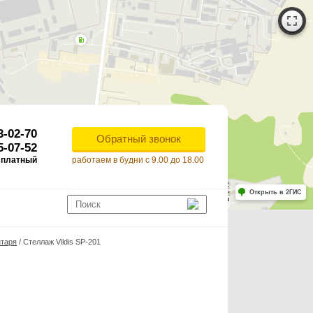
3-02-70
Обратный звонок
5-07-52
сплатный
работаем в будни с 9.00 до 18.00
Работает на API 2ГИС
Лицензионное соглашение
Открыть в 2ГИС
ля корректной работы Raster JS API нужен ключ. Помощь: api@2gis.ru
нтаря
/
Стеллаж Vildis SP-201