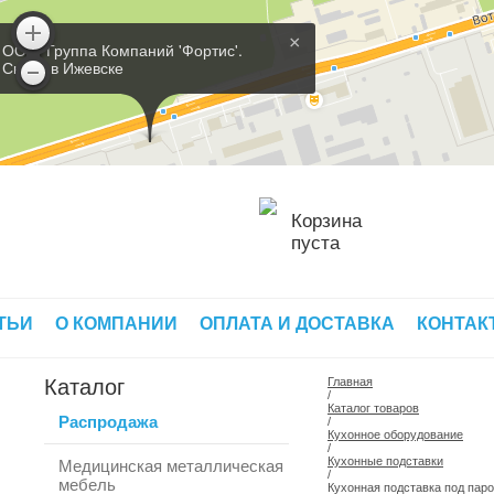
×
ООО 'Группа Компаний 'Фортис'.
Склад в Ижевске
Корзина
пуста
ТЬИ
О КОМПАНИИ
ОПЛАТА И ДОСТАВКА
КОНТАК
Каталог
Главная
/
Каталог товаров
Распродажа
/
Кухонное оборудование
/
Кухонные подставки
Медицинская металлическая
/
мебель
Кухонная подставка под пар