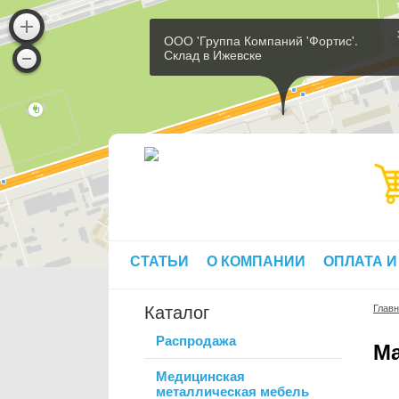
ООО 'Группа Компаний 'Фортис'.
Склад в Ижевске
СТАТЬИ
О КОМПАНИИ
ОПЛАТА И
Каталог
Глав
Распродажа
Ма
Медицинская
металлическая мебель