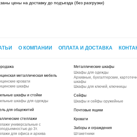
азаны цены на доставку до подъезда (без разгрузки)
АТЬИ
О КОМПАНИИ
ОПЛАТА И ДОСТАВКА
КОНТА
продажа
Металлические шкафы
Шкафы для одежды
ицинская металлическая мебель
Архивные, бухгалтерские, картотеч
ицинские кровати
шкафы
ицинские шкафы
Шкафы для ключей, ключницы
ильные шкафы и стойки
Сейфы
ильные шкафы для одежды
Шкафы и сейфы оружейные
ель для общежитий
Почтовые ящики
аллические стеллажи
Кровати
ллажи универсальные с
Заборы и ограждения
оподъемностью до 3т.
лажи для офиса и архива
Штакетники