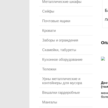
Металлические шкафы
Б
Сейфы
П
Почтовые ящики
Кровати
Заборы и ограждения
Оп
Скамейки, табуреты
Кухонное оборудование
Тележки
Урны металлические и
контейнеры для мусора
Дос
(то
Вешалки гардеробные
мене
боле
Мангалы