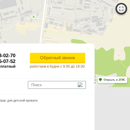
3-02-70
Обратный звонок
5-07-52
сплатный
работаем в будни с 9.00 до 18.00
Работает на API 2ГИС
Лицензионное соглашение
Открыть в 2ГИС
ля корректной работы Raster JS API нужен ключ. Помощь: api@2gis.ru
трас для детской кровати