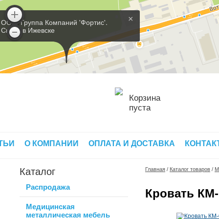
×
ООО 'Группа Компаний 'Фортис'.
Склад в Ижевске
Корзина
пуста
ТЬИ
О КОМПАНИИ
ОПЛАТА И ДОСТАВКА
КОНТАК
Каталог
Главная
/
Каталог товаров
/
М
Распродажа
Кровать КМ-
Медицинская
металлическая мебель