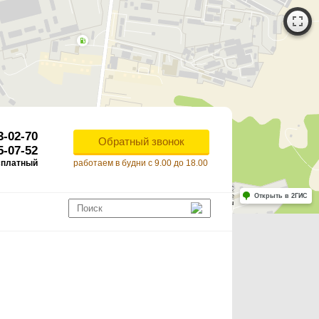
3-02-70
Обратный звонок
5-07-52
сплатный
работаем в будни с 9.00 до 18.00
Работает на API 2ГИС
Лицензионное соглашение
Открыть в 2ГИС
ля корректной работы Raster JS API нужен ключ. Помощь: api@2gis.ru