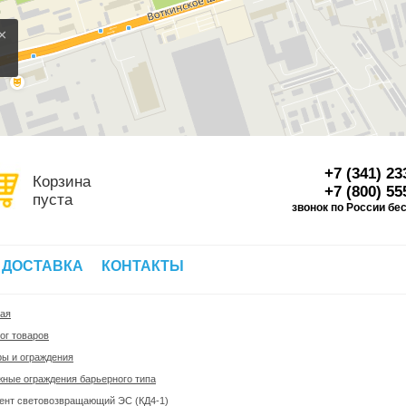
×
+7 (341) 23
Корзина
+7 (800) 55
пуста
звонок по России бе
Д
 ДОСТАВКА
КОНТАКТЫ
ная
ог товаров
ы и ограждения
ные ограждения барьерного типа
ент световозвращающий ЭС (КД4-1)