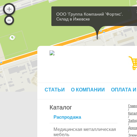
ООО 'Группа Компаний 'Фортис'.
Склад в Ижевске
СТАТЬИ
О КОМПАНИИ
ОПЛАТА И
Каталог
Глав
/
Катал
Распродажа
/
Забор
/
Дорож
Медицинская металлическая
/
мебель
Элем