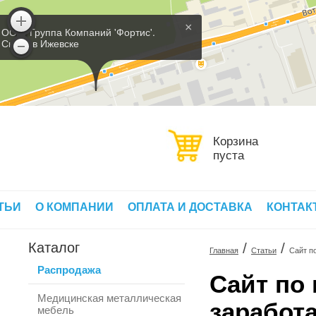
×
ООО 'Группа Компаний 'Фортис'.
Склад в Ижевске
Корзина
пуста
ТЬИ
О КОМПАНИИ
ОПЛАТА И ДОСТАВКА
КОНТАК
Каталог
/
/
Главная
Статьи
Сайт п
Распродажа
Сайт по
Медицинская металлическая
заработ
мебель