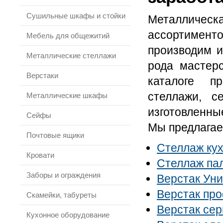
Сушильные шкафы и стойки
Металлическ
ассортимент
Мебель для общежитий
производим 
Металлические стеллажи
рода мастер
Верстаки
каталоге п
стеллажи, с
Металлические шкафы
изготовленны
Сейфы
Мы предлагае
Почтовые ящики
Стеллаж ку
Кровати
Стеллаж па
Заборы и ограждения
Верстак Ун
Верстак пр
Скамейки, табуреты
Верстак се
Кухонное оборудование