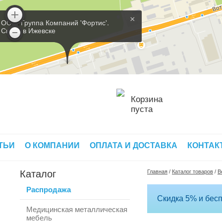
×
ООО 'Группа Компаний 'Фортис'.
Склад в Ижевске
Корзина
пуста
ТЬИ
О КОМПАНИИ
ОПЛАТА И ДОСТАВКА
КОНТАК
Каталог
Главная
/
Каталог товаров
/
В
Распродажа
Скидка 5% и бесп
Медицинская металлическая
мебель