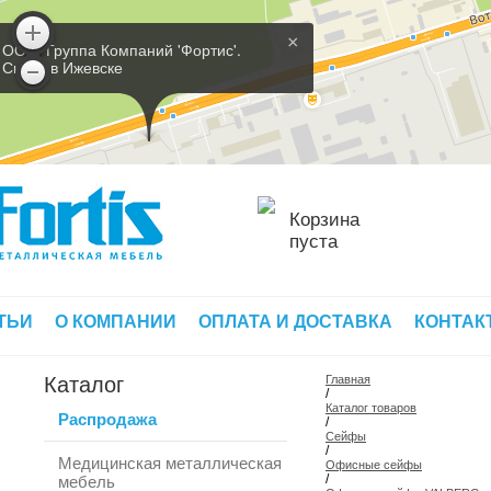
×
ООО 'Группа Компаний 'Фортис'.
Склад в Ижевске
Корзина
пуста
ТЬИ
О КОМПАНИИ
ОПЛАТА И ДОСТАВКА
КОНТАК
Каталог
Главная
/
Каталог товаров
Распродажа
/
Сейфы
/
Медицинская металлическая
Офисные сейфы
/
мебель