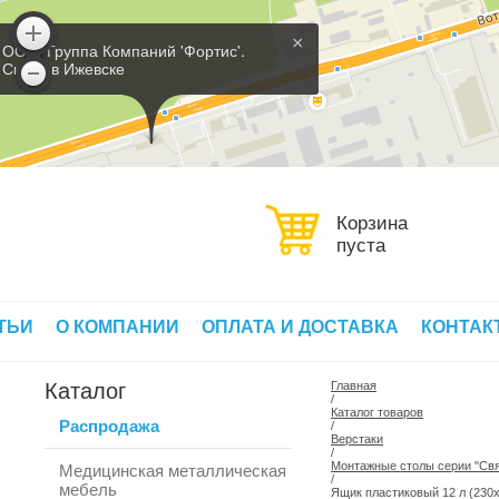
×
ООО 'Группа Компаний 'Фортис'.
Склад в Ижевске
Корзина
пуста
ТЬИ
О КОМПАНИИ
ОПЛАТА И ДОСТАВКА
КОНТАК
Каталог
Главная
/
Каталог товаров
Распродажа
/
Верстаки
/
Монтажные столы серии "Свя
Медицинская металлическая
/
мебель
Ящик пластиковый 12 л (230