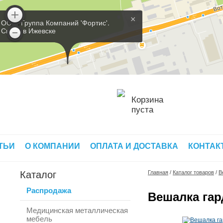
×
ООО 'Группа Компаний 'Фортис'.
Склад в Ижевске
Корзина
пуста
ТЬИ
О КОМПАНИИ
ОПЛАТА И ДОСТАВКА
КОНТАК
Каталог
Главная
/
Каталог товаров
/
В
Распродажа
Вешалка гар
Медицинская металлическая
мебель