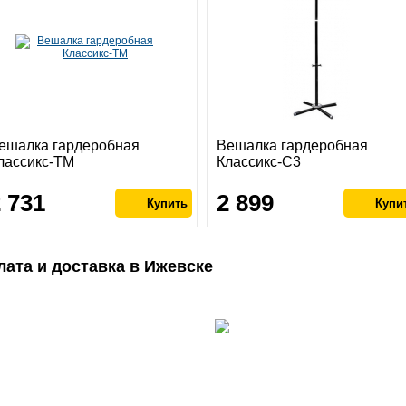
ешалка гардеробная
Вешалка гардеробная
лассикс-ТМ
Классикс-С3
2 731
2 899
лата и доставка в Ижевске