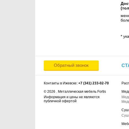
Дос
(то
мене
боле
* ук
Обратный звонок
СТ
Контакты в Ижевске:
+7 (341) 233-02-70
Рас
© 2026 . Металлическая мебель Fortis
Мед
Информация и цены не являются
Мед
публичной офертой
Мед
Суш
Суш
Меб