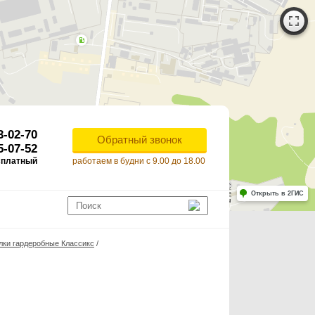
3-02-70
Обратный звонок
5-07-52
сплатный
работаем в будни с 9.00 до 18.00
Работает на API 2ГИС
Лицензионное соглашение
Открыть в 2ГИС
ля корректной работы Raster JS API нужен ключ. Помощь: api@2gis.ru
ки гардеробные Классикс
/