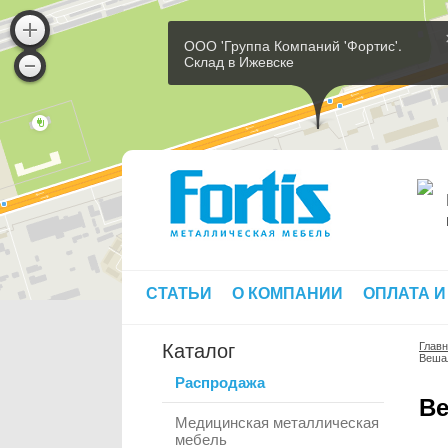
ООО 'Группа Компаний 'Фортис'.
Склад в Ижевске
СТАТЬИ
О КОМПАНИИ
ОПЛАТА И
Каталог
Глав
Вешал
Распродажа
Ве
Медицинская металлическая
мебель