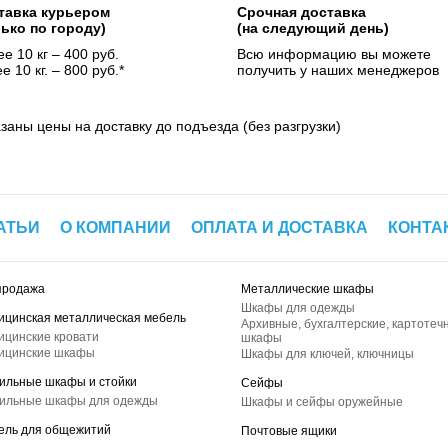
тавка курьером
Срочная доставка
лько по городу)
(на следующий день)
е 10 кг – 400 руб.
Всю информацию вы можете
е 10 кг. – 800 руб.*
получить у наших менеджеров
азаны цены на доставку до подъезда (без разгрузки)
АТЬИ
О КОМПАНИИ
ОПЛАТА И ДОСТАВКА
КОНТА
продажа
Металлические шкафы
Шкафы для одежды
ицинская металлическая мебель
Архивные, бухгалтерские, картотеч
ицинские кровати
шкафы
ицинские шкафы
Шкафы для ключей, ключницы
ильные шкафы и стойки
Сейфы
ильные шкафы для одежды
Шкафы и сейфы оружейные
ель для общежитий
Почтовые ящики