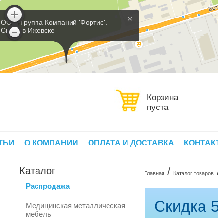
×
ООО 'Группа Компаний 'Фортис'.
Склад в Ижевске
Корзина
пуста
ТЬИ
О КОМПАНИИ
ОПЛАТА И ДОСТАВКА
КОНТАК
Каталог
/
Главная
Каталог товаров
Распродажа
Скидка 5
Медицинская металлическая
мебель