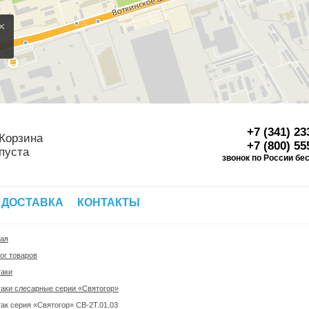
×
+7 (341) 23
Корзина
+7 (800) 55
пуста
звонок по России бе
Д
 ДОСТАВКА
КОНТАКТЫ
ная
ог товаров
таки
аки слесарные серии «Святогор»
ак серия «Святогор» СВ-2Т.01.03