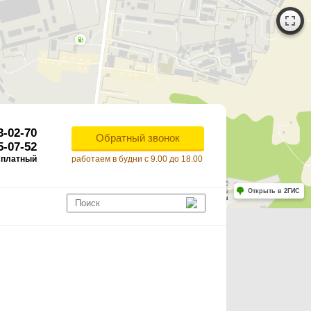
3-02-70
Обратный звонок
5-07-52
сплатный
работаем в будни с 9.00 до 18.00
Работает на API 2ГИС
Лицензионное соглашение
Открыть в 2ГИС
ля корректной работы Raster JS API нужен ключ. Помощь: api@2gis.ru