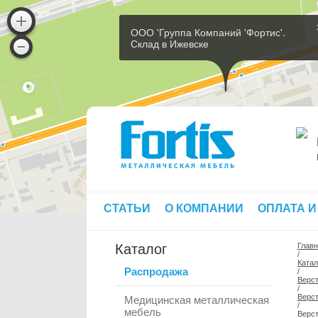
ООО 'Группа Компаний 'Фортис'.
Склад в Ижевске
СТАТЬИ
О КОМПАНИИ
ОПЛАТА И
Каталог
Глав
/
Катал
Распродажа
/
Верс
/
Верст
Медицинская металлическая
/
мебель
Верст