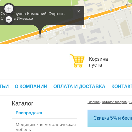
×
ООО 'Группа Компаний 'Фортис'.
Склад в Ижевске
Корзина
пуста
ТЬИ
О КОМПАНИИ
ОПЛАТА И ДОСТАВКА
КОНТАК
Каталог
Главная
/
Каталог товаров
/
В
Распродажа
Скидка 5% и бесп
Медицинская металлическая
мебель