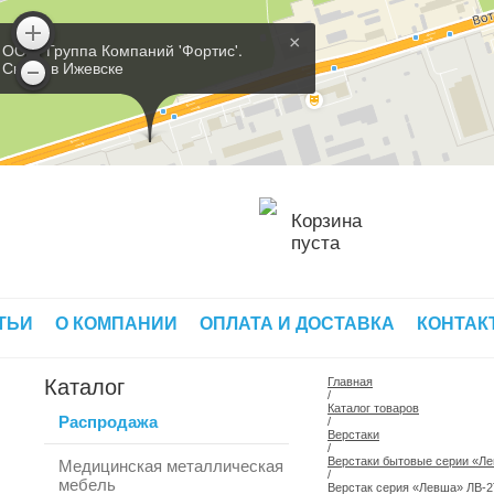
×
ООО 'Группа Компаний 'Фортис'.
Склад в Ижевске
Корзина
пуста
ТЬИ
О КОМПАНИИ
ОПЛАТА И ДОСТАВКА
КОНТАК
Каталог
Главная
/
Каталог товаров
Распродажа
/
Верстаки
/
Верстаки бытовые серии «Л
Медицинская металлическая
/
мебель
Верстак серия «Левша» ЛВ-2