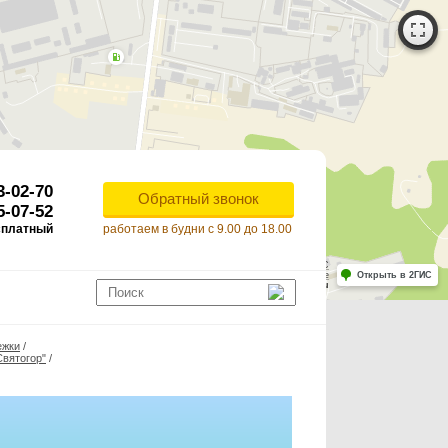
3-02-70
Обратный звонок
5-07-52
сплатный
работаем в будни с 9.00 до 18.00
Работает на API 2ГИС
Лицензионное соглашение
Открыть в 2ГИС
ля корректной работы Raster JS API нужен ключ. Помощь: api@2gis.ru
ежки
/
Святогор"
/