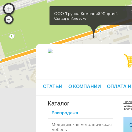
ООО 'Группа Компаний 'Фортис'.
Склад в Ижевске
СТАТЬИ
О КОМПАНИИ
ОПЛАТА И
Каталог
Глав
Шкафы
Тележ
Распродажа
Медицинская металлическая
С
мебель