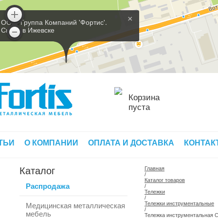
×
ООО 'Группа Компаний 'Фортис'.
Склад в Ижевске
Корзина
пуста
ТЬИ
О КОМПАНИИ
ОПЛАТА И ДОСТАВКА
КОНТАК
Каталог
Главная
/
Каталог товаров
Распродажа
/
Тележки
/
Тележки инструментальные
Медицинская металлическая
/
мебель
Тележка инструментальная С