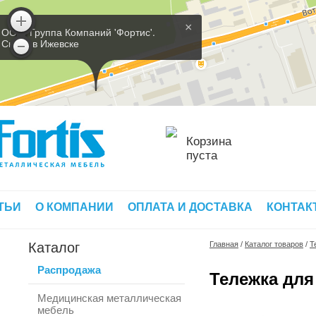
×
ООО 'Группа Компаний 'Фортис'.
Склад в Ижевске
Корзина
пуста
ТЬИ
О КОМПАНИИ
ОПЛАТА И ДОСТАВКА
КОНТАК
Каталог
Главная
/
Каталог товаров
/
Т
Распродажа
Тележка для
Медицинская металлическая
мебель