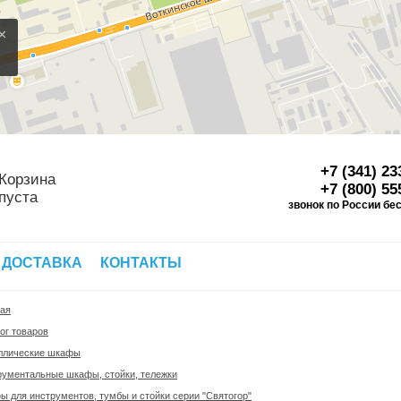
×
+7 (341) 23
Корзина
+7 (800) 55
пуста
звонок по России бе
Д
 ДОСТАВКА
КОНТАКТЫ
ная
ог товаров
ллические шкафы
рументальные шкафы, стойки, тележки
 для инструментов, тумбы и стойки серии "Святогор"