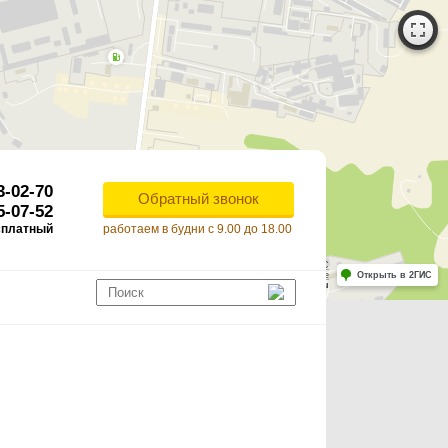
3-02-70
Обратный звонок
5-07-52
сплатный
работаем в будни с 9.00 до 18.00
Работает на API 2ГИС
Лицензионное соглашение
Открыть в 2ГИС
ля корректной работы Raster JS API нужен ключ. Помощь: api@2gis.ru