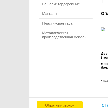
Вешалки гардеробные
Оп
Мангалы
Пластиковая тара
Металлическая
производственная мебель
Дос
(то
мене
боле
* ук
Обратный звонок
СТ