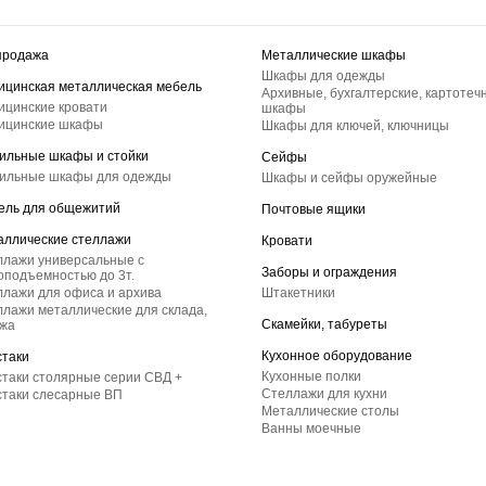
продажа
Металлические шкафы
Шкафы для одежды
ицинская металлическая мебель
Архивные, бухгалтерские, картотеч
ицинские кровати
шкафы
ицинские шкафы
Шкафы для ключей, ключницы
ильные шкафы и стойки
Сейфы
ильные шкафы для одежды
Шкафы и сейфы оружейные
ель для общежитий
Почтовые ящики
аллические стеллажи
Кровати
ллажи универсальные с
Заборы и ограждения
оподъемностью до 3т.
лажи для офиса и архива
Штакетники
лажи металлические для склада,
Скамейки, табуреты
ажа
Кухонное оборудование
стаки
Кухонные полки
таки столярные серии СВД +
Стеллажи для кухни
стаки слесарные ВП
Металлические столы
Ванны моечные