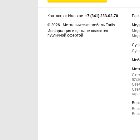
Контакты в Ижевске:
+7 (341) 233-02-70
Рас
© 2026 . Металлическая мебель Fortis
Мед
Информация и цены не являются
Мед
публичной офертой
Мед
Суш
Суш
Меб
Мет
Сте
груз
Стел
Стел
гар
Вер
Верс
Вер