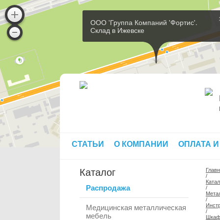
ООО 'Группа Компаний 'Фортис'.
Склад в Ижевске
СТАТЬИ
О КОМПАНИИ
ОПЛАТА И
Каталог
Глав
/
Катал
Распродажа
/
Мета
/
Инст
Медицинская металлическая
/
мебель
Шкафы