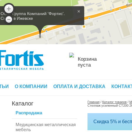
×
ООО 'Группа Компаний 'Фортис'.
Склад в Ижевске
Корзина
пуста
ТЬИ
О КОМПАНИИ
ОПЛАТА И ДОСТАВКА
КОНТАК
Каталог
Главная
/
Каталог товаров
/
М
Стеллаж усиленный СТ200 26
Распродажа
Скидка 5% и бесп
Медицинская металлическая
мебель